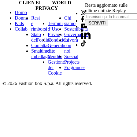
CLIENTI
E
WORLD
Resta aggiornato sulle
PRIVACY
ultime notizie Replay
Uomo
Donna
Resi
Chi
Kids
e
Termini
siamo
ISCRIVITI
Collab
rimborsi
d’Uso
Sostenibilità
Stato
Privacy
Governance
dell'ordine
Condizioni
Lavora
Contattaci
Generali
con
Smaltimento
di
noi
imballaggi
Vendita
Special
Gestione
Projects
dei
Fragrances
Cookie
© 2026 Fashion box S.p.a. All rights reserved.