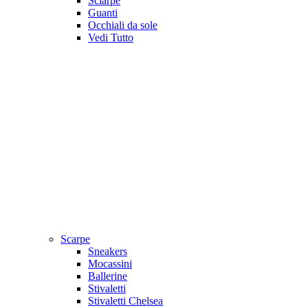
Sciarpe
Guanti
Occhiali da sole
Vedi Tutto
Scarpe
Sneakers
Mocassini
Ballerine
Stivaletti
Stivaletti Chelsea