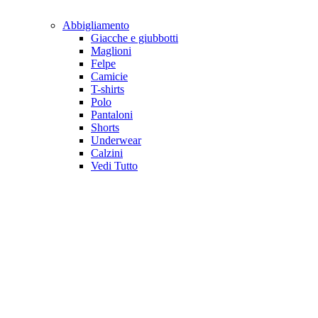
Abbigliamento
Giacche e giubbotti
Maglioni
Felpe
Camicie
T-shirts
Polo
Pantaloni
Shorts
Underwear
Calzini
Vedi Tutto