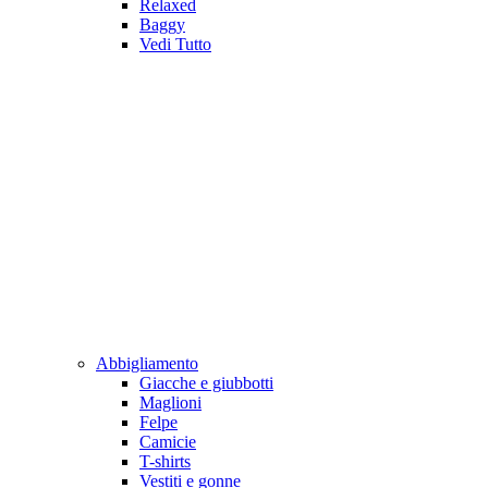
Relaxed
Baggy
Vedi Tutto
Abbigliamento
Giacche e giubbotti
Maglioni
Felpe
Camicie
T-shirts
Vestiti e gonne