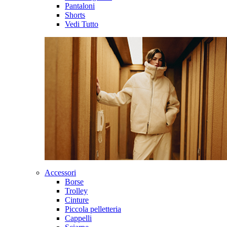
Pantaloni
Shorts
Vedi Tutto
Accessori
Borse
Trolley
Cinture
Piccola pelletteria
Cappelli