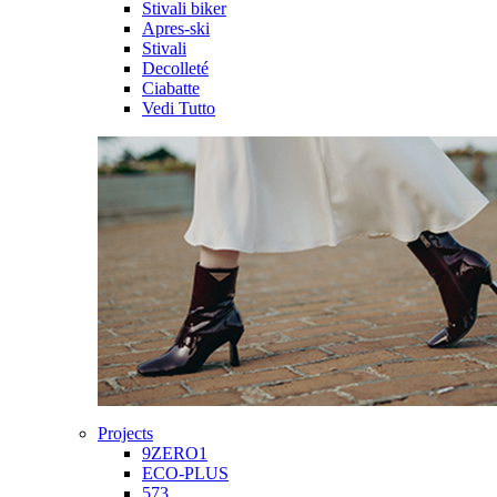
Stivali biker
Apres-ski
Stivali
Decolleté
Ciabatte
Vedi Tutto
Projects
9ZERO1
ECO-PLUS
573