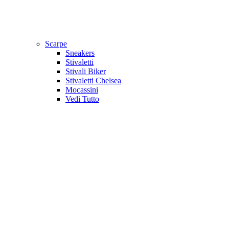
Scarpe
Sneakers
Stivaletti
Stivali Biker
Stivaletti Chelsea
Mocassini
Vedi Tutto