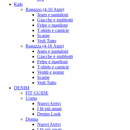
Kids
Ragazzo (4-16 Anni)
Jeans e pantaloni
Giacche e giubbotti
Felpe e maglioni
T-shirts e camicie
Scarpe
Vedi Tutto
Ragazza (4-16 Anni)
Jeans e pantaloni
Giacche e giubbotti
Felpe e maglioni
T-shirts e camicie
Vestiti e gonne
Scarpe
Vedi Tutto
DENIM
FIT GUIDE
Uomo
Nuovi Arrivi
I fit più amati
Denim Look
Donna
Nuovi Arrivi
I fit più amati