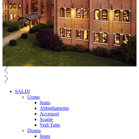
SALDI
Uomo
Jeans
Abbigliamento
Accessori
Scarpe
Vedi Tutto
Donna
Jeans