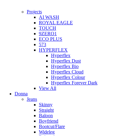
Projects
AI WASH
ROYAL EAGLE
TOUCH
9ZERO1
ECO PLUS
573
HYPERFLEX
Hyperflex
Hyperflex Dust
Hyperflex Bio
Hyperflex Cloud
Hyperflex Colour
Hyperflex Forever Dark
View All
Donna
Jeans
Skinny
Straight
Baloon
Boyfriend
Bootcut/Flare
Wideleg