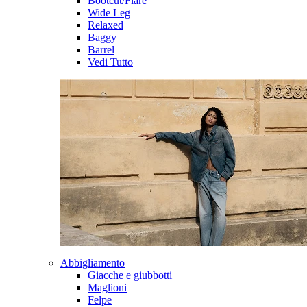
Bootcut/Flare
Wide Leg
Relaxed
Baggy
Barrel
Vedi Tutto
Abbigliamento
Giacche e giubbotti
Maglioni
Felpe