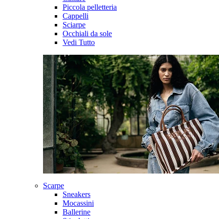
Piccola pelletteria
Cappelli
Sciarpe
Occhiali da sole
Vedi Tutto
Scarpe
Sneakers
Mocassini
Ballerine