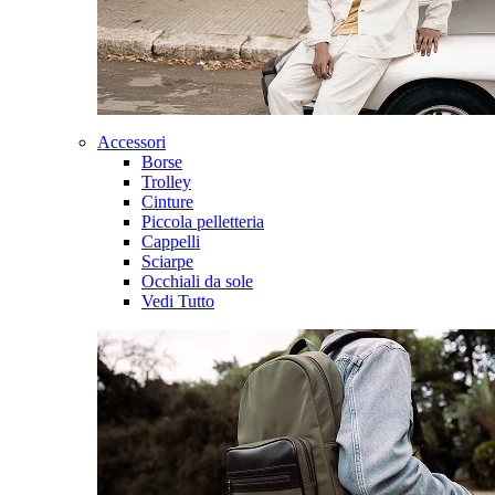
Accessori
Borse
Trolley
Cinture
Piccola pelletteria
Cappelli
Sciarpe
Occhiali da sole
Vedi Tutto