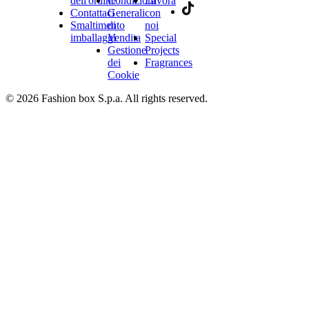
dell'ordine
Condizioni
Lavora
Contattaci
Generali
con
Smaltimento
di
noi
imballaggi
Vendita
Special
Gestione
Projects
dei
Fragrances
Cookie
© 2026 Fashion box S.p.a. All rights reserved.