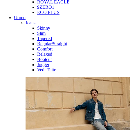
ROYAL EAGLE
9ZERO1
ECO PLUS
Uomo
Jeans
Skinny
Slim
Tapered
Regular/Straight
Comfort
Relaxed
Bootcut
Jogger
Vedi Tutto