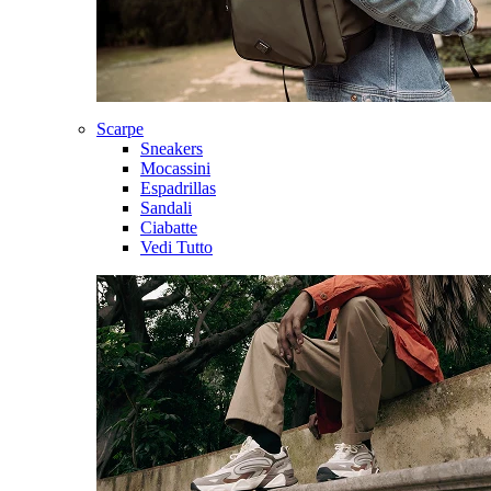
Scarpe
Sneakers
Mocassini
Espadrillas
Sandali
Ciabatte
Vedi Tutto