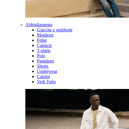
Abbigliamento
Giacche e giubbotti
Maglioni
Felpe
Camicie
T-shirts
Polo
Pantaloni
Shorts
Underwear
Calzini
Vedi Tutto