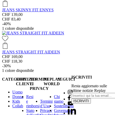
JEANS SKINNY FIT ENNYS
CHF 139,00
CHF 83,40
-40%
1
colore disponibile
JEANS STRAIGHT FIT AIDEEN
CHF 169,00
CHF 118,30
-30%
1
colore disponibile
ISCRIVITI
CATEGORIE
SERVIZIO
TERMINI
REPLAY
SEGUICI
CLIENTI
E
WORLD
Resta aggiornato sulle
PRIVACY
ultime notizie Replay
Uomo
Donna
Resi
Chi
Kids
e
Termini
siamo
ISCRIVITI
Collab
rimborsi
d’Uso
Sostenibilità
Stato
Privacy
Governance