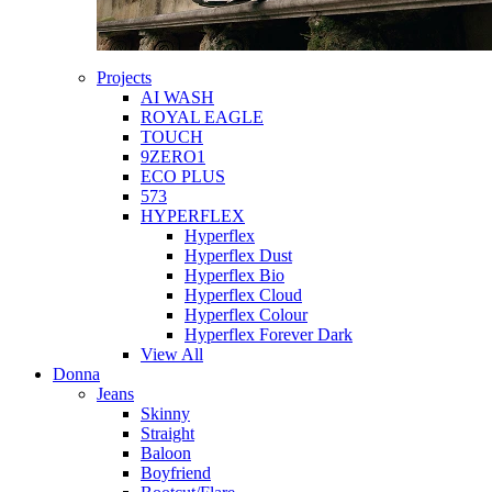
Projects
AI WASH
ROYAL EAGLE
TOUCH
9ZERO1
ECO PLUS
573
HYPERFLEX
Hyperflex
Hyperflex Dust
Hyperflex Bio
Hyperflex Cloud
Hyperflex Colour
Hyperflex Forever Dark
View All
Donna
Jeans
Skinny
Straight
Baloon
Boyfriend