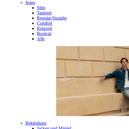
Jeans
Slim
Tapered
Regular/Straight
Comfort
Relaxed
Bootcut
Alle
Bekleidung
Jacken und Mäntel