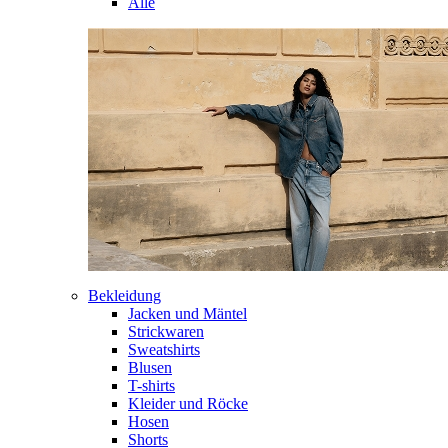
Alle
Bekleidung
Jacken und Mäntel
Strickwaren
Sweatshirts
Blusen
T-shirts
Kleider und Röcke
Hosen
Shorts