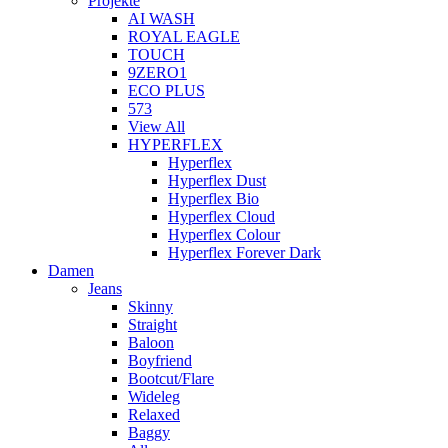
Projekte
AI WASH
ROYAL EAGLE
TOUCH
9ZERO1
ECO PLUS
573
View All
HYPERFLEX
Hyperflex
Hyperflex Dust
Hyperflex Bio
Hyperflex Cloud
Hyperflex Colour
Hyperflex Forever Dark
Damen
Jeans
Skinny
Straight
Baloon
Boyfriend
Bootcut/Flare
Wideleg
Relaxed
Baggy