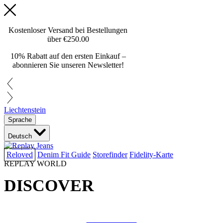
Kostenloser Versand bei Bestellungen
über
€250.00
10% Rabatt auf den ersten Einkauf –
abonnieren Sie unseren Newsletter!
Liechtenstein
Sprache
Deutsch
Reloved
Denim Fit Guide
Storefinder
Fidelity-Karte
REPLAY WORLD
DISCOVER
COLLAB