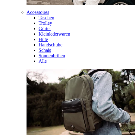
Accessoires
Taschen
Trolley
Gürtel
Kleinlederwaren
Hüte
Handschuhe
Schals
Sonnenbrillen
Alle