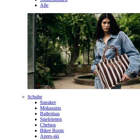
Alle
Schuhe
Sneaker
Mokassins
Ballerinas
Stiefeletten
Chelsea
Biker Boots
Apres-ski