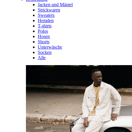
Jacken und Mäntel
Strickwaren
Sweaters
Hemden
T-shirts
Polos
Hosen
Shorts
Unterwäsche
Socken
Alle