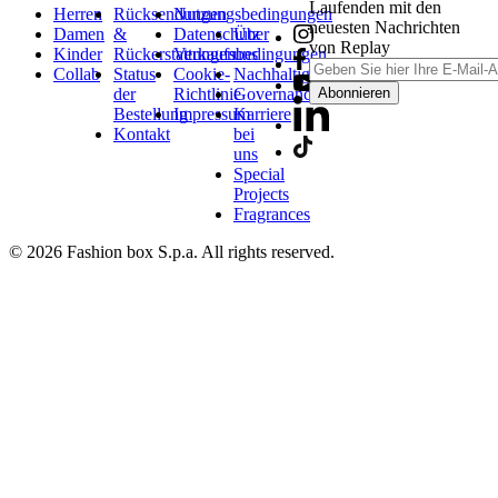
Laufenden mit den
Herren
Rücksendungen
Nutzungsbedingungen
neuesten Nachrichten
Damen
&
Datenschutz
Über
von Replay
Kinder
Rückerstattungen
Verkaufsbedingungen
uns
Collab
Status
Cookie-
Nachhaltigkeit
der
Richtlinie
Governance
Abonnieren
Bestellung
Impressum
Karriere
Kontakt
bei
uns
Special
Projects
Fragrances
© 2026 Fashion box S.p.a. All rights reserved.