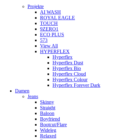
Projekte
AI WASH
ROYAL EAGLE
TOUCH
9ZERO1
ECO PLUS
573
View All
HYPERFLEX
Hyperflex
Hyperflex Dust
Hyperflex Bio
Hyperflex Cloud
Hyperflex Colour
Hyperflex Forever Dark
Damen
Jeans
Skinny
Straight
Baloon
Boyfriend
Bootcut/Flare
Wideleg
Relaxed