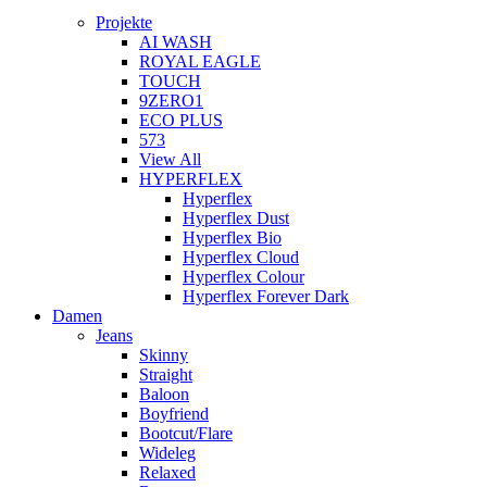
Projekte
AI WASH
ROYAL EAGLE
TOUCH
9ZERO1
ECO PLUS
573
View All
HYPERFLEX
Hyperflex
Hyperflex Dust
Hyperflex Bio
Hyperflex Cloud
Hyperflex Colour
Hyperflex Forever Dark
Damen
Jeans
Skinny
Straight
Baloon
Boyfriend
Bootcut/Flare
Wideleg
Relaxed