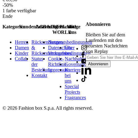
-50%
1
farbe verfügbar
Ende
Abonnieren
Kategorien
Kundenbetreuung
AGB&Datenschutz
REPLAY
Folge
WORLD
uns
Bleiben Sie auf dem
Laufenden mit den
Herren
Rücksendungen
Nutzungsbedingungen
neuesten Nachrichten
Damen
&
Datenschutz
Über
von Replay
Kinder
Rückerstattungen
Verkaufsbedingungen
uns
Collab
Status
Cookie-
Nachhaltigkeit
der
Richtlinie
Governance
Abonnieren
Bestellung
Impressum
Karriere
Kontakt
bei
uns
Special
Projects
Fragrances
© 2026 Fashion box S.p.a. All rights reserved.