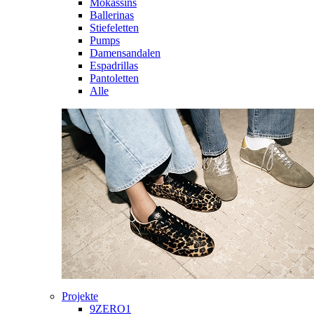
Mokassins
Ballerinas
Stiefeletten
Pumps
Damensandalen
Espadrillas
Pantoletten
Alle
Projekte
9ZERO1