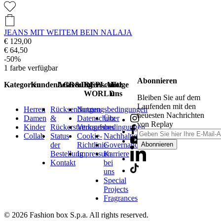
JEANS MIT WEITEM BEIN NALAJA
€ 129,00
€ 64,50
-50%
1
farbe verfügbar
Abonnieren
Kategorien
Kundenbetreuung
AGB&Datenschutz
REPLAY
Folge
WORLD
uns
Bleiben Sie auf dem
Laufenden mit den
Herren
Rücksendungen
Nutzungsbedingungen
neuesten Nachrichten
Damen
&
Datenschutz
Über
von Replay
Kinder
Rückerstattungen
Verkaufsbedingungen
uns
Collab
Status
Cookie-
Nachhaltigkeit
der
Richtlinie
Governance
Abonnieren
Bestellung
Impressum
Karriere
Kontakt
bei
uns
Special
Projects
Fragrances
© 2026 Fashion box S.p.a. All rights reserved.