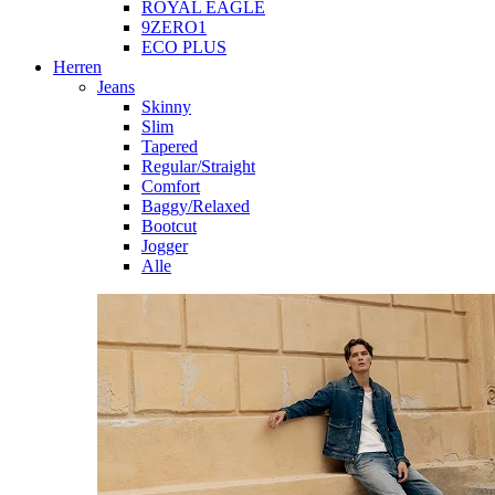
ROYAL EAGLE
9ZERO1
ECO PLUS
Herren
Jeans
Skinny
Slim
Tapered
Regular/Straight
Comfort
Baggy/Relaxed
Bootcut
Jogger
Alle