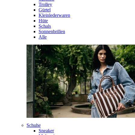
Trolley
Gürtel
Kleinlederwaren
Hüte
Schals
Sonnenbrillen
Alle
Schuhe
Sneaker