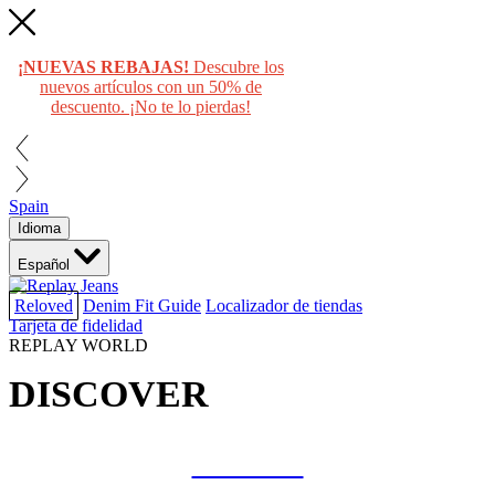
¡NUEVAS REBAJAS!
Descubre los
nuevos artículos con un 50% de
descuento. ¡No te lo pierdas!
Spain
Idioma
Español
Reloved
Denim Fit Guide
Localizador de tiendas
Tarjeta de fidelidad
REPLAY WORLD
DISCOVER
COLLAB