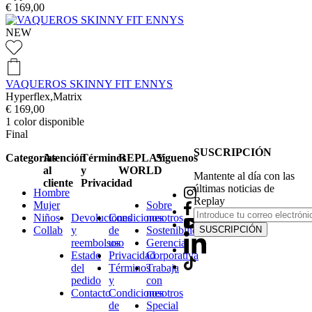
€ 169,00
NEW
VAQUEROS SKINNY FIT ENNYS
Hyperflex,Matrix
€ 169,00
1
color disponible
Final
SUSCRIPCIÓN
Categorías
Atención
Términos
REPLAY
Síguenos
al
y
WORLD
Mantente al día con las
cliente
Privacidad
últimas noticias de
Hombre
Replay
Mujer
Sobre
Niños
Devoluciones
Condiciones
nosotros
Collab
y
de
Sostenibilidad
SUSCRIPCIÓN
reembolsos
uso
Gerencia
Estado
Privacidad
Corporativa
del
Términos
Trabaja
pedido
y
con
Contacto
Condiciones
nosotros
de
Special