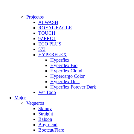
Projectos
AI WASH
ROYAL EAGLE
TOUCH
9ZERO1
ECO PLUS
573
HYPERFLEX
Hyperflex
Hyperflex Bio
Hyperflex Cloud
Hypercargo Color
Hyperflex Dust
Hyperflex Forever Dark
Ver Todo
Mujer
Vaqueros
Skinny
Straight
Baloon
Boyfriend
Bootcut/Flare