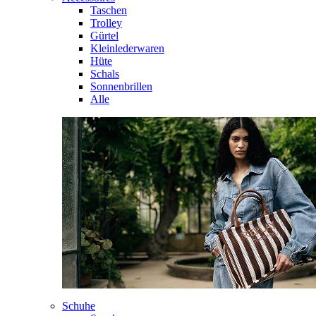
Taschen
Trolley
Gürtel
Kleinlederwaren
Hüte
Schals
Sonnenbrillen
Alle
Schuhe