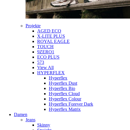
Projekte
AGED ECO
X-LITE PLUS
ROYAL EAGLE
TOUCH
9ZERO1
ECO PLUS
573
View All
HYPERFLEX
Hyperflex
Hyperflex Dust
Hyperflex Bio
Hyperflex Cloud
Hyperflex Colour
Hyperflex Forever Dark
Hyperflex Matrix
Damen
Jeans
Skinny