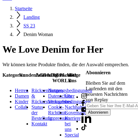
Startseite
Landing
SS 23
Denim Woman
We Love Denim for Her
Wir können keine Produkte finden, die der Auswahl entsprechen.
Abonnieren
Kategorien
Kundenbetreuung
AGB&Datenschutz
REPLAY
Folge
WORLD
uns
Bleiben Sie auf dem
Laufenden mit den
Herren
Rücksendungen
Nutzungsbedingungen
neuesten Nachrichten
Damen
&
Datenschutz
Über
von Replay
Kinder
Rückerstattungen
Verkaufsbedingungen
uns
Collab
Status
Cookie-
Nachhaltigkeit
der
Richtlinie
Governance
Abonnieren
Bestellung
Impressum
Karriere
Kontakt
bei
uns
Special