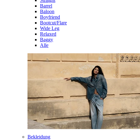
Straight
Barrel
Baloon
Boyfriend
Bootcut/Flare
Wide Leg
Relaxed
Baggy
Alle
Bekleidung