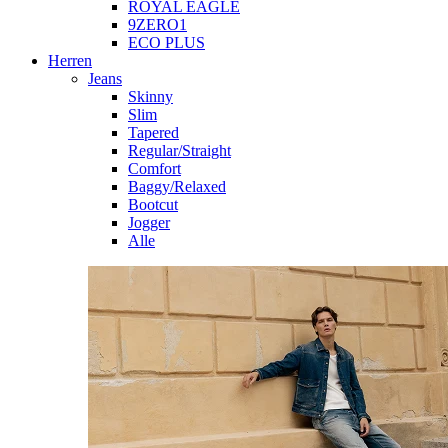
ROYAL EAGLE
9ZERO1
ECO PLUS
Herren
Jeans
Skinny
Slim
Tapered
Regular/Straight
Comfort
Baggy/Relaxed
Bootcut
Jogger
Alle