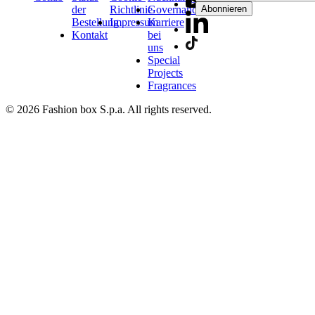
der
Richtlinie
Governance
Abonnieren
Bestellung
Impressum
Karriere
Kontakt
bei
uns
Special
Projects
Fragrances
© 2026 Fashion box S.p.a. All rights reserved.