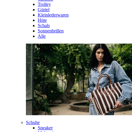
Trolley
Gürtel
Kleinlederwaren
Hüte
Schals
Sonnenbrillen
Alle
Schuhe
Sneaker