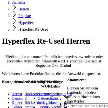
Startseite
Herren
Projekte
Hyperflex
Hyperflex Re-Used
Hyperflex Re-Used Herren
Kleidung, die aus umweltfreundlichen, wiederverwendeten oder
recycelten Rohstoffen hergestellt wird. Hyperflex Re-Used ist
doppeltes Öko-Denim!
Wir können keine Produkte finden, die der Auswahl entsprechen.
Abonnieren
Kategorien
Kundenbetreuung
AGB&Datenschutz
REPLAY
Folge
WORLD
uns
Bleiben Sie auf dem
Laufenden mit den
Herren
Rücksendungen
Nutzungsbedingungen
neuesten Nachrichten
Damen
&
Datenschutz
Über
von Replay
Kinder
Rückerstattungen
Verkaufsbedingungen
uns
Collab
Status
Cookie-
Nachhaltigkeit