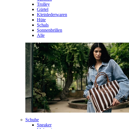
Trolley
Gürtel
Kleinlederwaren
Hüte
Schals
Sonnenbrillen
Alle
Schuhe
Sneaker