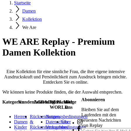
Startseite
Damen
Kollektion
We Are
WE ARE Replay - Premium
Damen Kollektion
Eine Kollektion für eine sinnliche Frau, die ihre eigene intensive
Ausdruckskraft und Persönlichkeit zum Ausdruck bringen möchte.
Entdecken Sie es online.
Wir können keine Produkte finden, die der Auswahl entsprechen.
Abonnieren
Kategorien
Kundenbetreuung
AGB&Datenschutz
REPLAY
Folge
WORLD
uns
Bleiben Sie auf dem
Laufenden mit den
Herren
Rücksendungen
Nutzungsbedingungen
neuesten Nachrichten
Damen
&
Datenschutz
Über
von Replay
Kinder
Rückerstattungen
Verkaufsbedingungen
uns