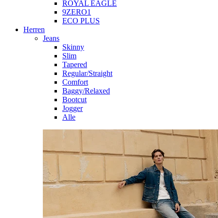
ROYAL EAGLE
9ZERO1
ECO PLUS
Herren
Jeans
Skinny
Slim
Tapered
Regular/Straight
Comfort
Baggy/Relaxed
Bootcut
Jogger
Alle