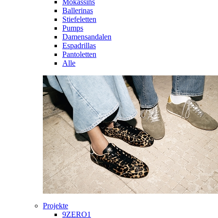
Mokassins
Ballerinas
Stiefeletten
Pumps
Damensandalen
Espadrillas
Pantoletten
Alle
Projekte
9ZERO1