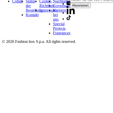
Collab
Status
Cookie-
Nachhaltigkeit
der
Richtlinie
Governance
Abonnieren
Bestellung
Impressum
Karriere
Kontakt
bei
uns
Special
Projects
Fragrances
© 2026 Fashion box S.p.a. All rights reserved.