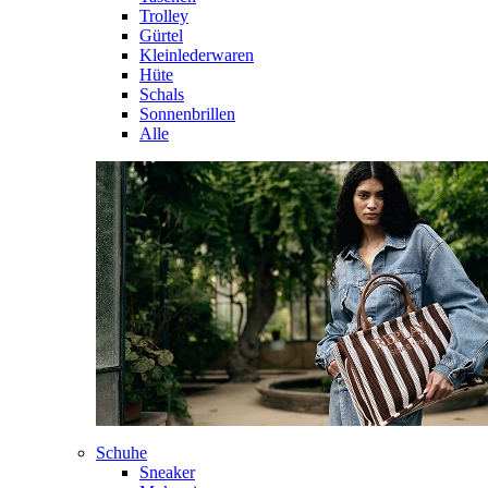
Trolley
Gürtel
Kleinlederwaren
Hüte
Schals
Sonnenbrillen
Alle
Schuhe
Sneaker