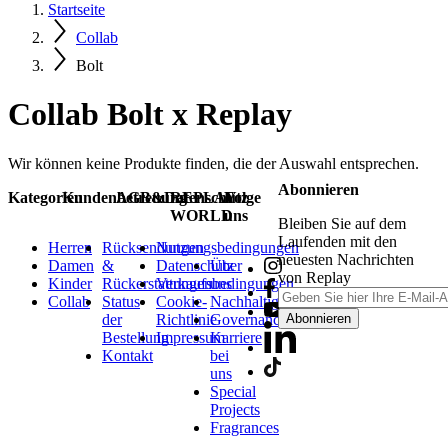
Startseite
Collab
Bolt
Collab Bolt x Replay
Wir können keine Produkte finden, die der Auswahl entsprechen.
Abonnieren
Kategorien
Kundenbetreuung
AGB&Datenschutz
REPLAY
Folge
WORLD
uns
Bleiben Sie auf dem
Laufenden mit den
Herren
Rücksendungen
Nutzungsbedingungen
neuesten Nachrichten
Damen
&
Datenschutz
Über
von Replay
Kinder
Rückerstattungen
Verkaufsbedingungen
uns
Collab
Status
Cookie-
Nachhaltigkeit
der
Richtlinie
Governance
Abonnieren
Bestellung
Impressum
Karriere
Kontakt
bei
uns
Special
Projects
Fragrances