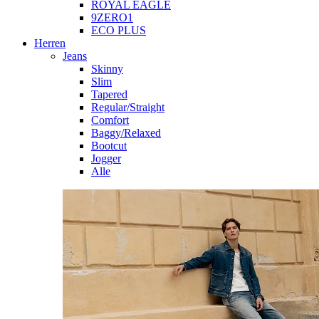
ROYAL EAGLE
9ZERO1
ECO PLUS
Herren
Jeans
Skinny
Slim
Tapered
Regular/Straight
Comfort
Baggy/Relaxed
Bootcut
Jogger
Alle