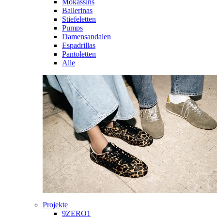
Mokassins
Ballerinas
Stiefeletten
Pumps
Damensandalen
Espadrillas
Pantoletten
Alle
Projekte
9ZERO1