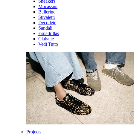
Sneakers
Mocassini
Ballerine
Stivaletti
Decolleté
Sandali
Espadrillas
Ciabatte
Vedi Tutto
Projects