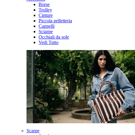
Borse
Trolley
Cinture
Piccola pelletteria
Cappelli
Sciarpe
Occhiali da sole
Vedi Tutto
Scarpe