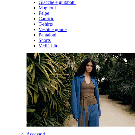
Giacche e giubbotti
Maglioni
Felpe
Camicie
T-shirts
Vestiti e gonne
Pantaloni
Shorts
Vedi Tutto
Accessori