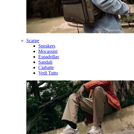
Scarpe
Sneakers
Mocassini
Espadrillas
Sandali
Ciabatte
Vedi Tutto