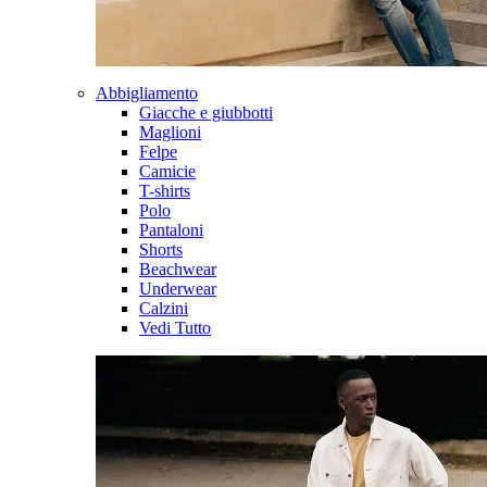
Abbigliamento
Giacche e giubbotti
Maglioni
Felpe
Camicie
T-shirts
Polo
Pantaloni
Shorts
Beachwear
Underwear
Calzini
Vedi Tutto