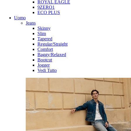
ROYAL EAGLE
9ZERO1
ECO PLUS
Uomo
Jeans
Skinny
Slim
Tapered
Regular/Straight
Comfort
Baggy/Relaxed
Bootcut
Jogger
Vedi Tutto