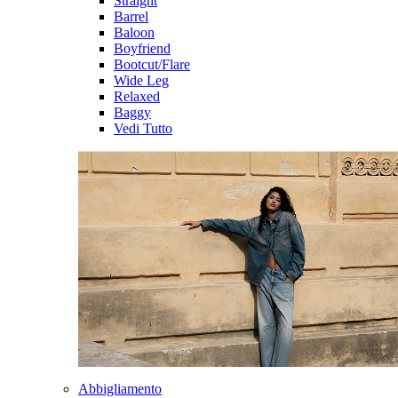
Straight
Barrel
Baloon
Boyfriend
Bootcut/Flare
Wide Leg
Relaxed
Baggy
Vedi Tutto
Abbigliamento