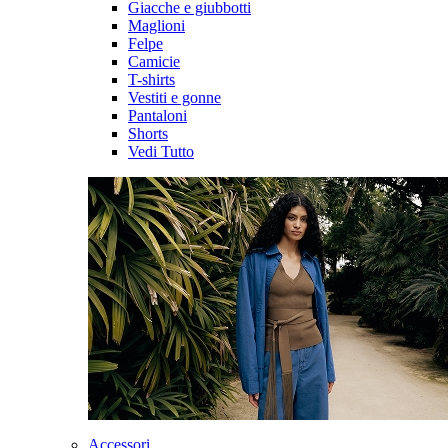
Giacche e giubbotti
Maglioni
Felpe
Camicie
T-shirts
Vestiti e gonne
Pantaloni
Shorts
Vedi Tutto
Accessori