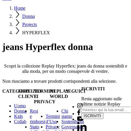
Home
Donna
Projects
HYPERFLEX
jeans Hyperflex donna
Scopri la collezione Replay Hyperflex: jeans da donna sostenibili e
alla moda, per un modo consapevole di vestire.
Non riusciamo a trovare prodotti corrispondenti alla selezione.
ISCRIVITI
CATEGORIE
SERVIZIO
TERMINI
REPLAY
SEGUICI
CLIENTI
E
WORLD
Resta aggiornato sulle
PRIVACY
ultime notizie Replay
Uomo
Donna
Resi
Chi
Kids
e
Termini
siamo
ISCRIVITI
Collab
rimborsi
d’Uso
Sostenibilità
Stato
Privacy
Governance