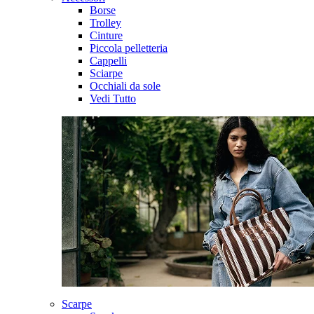
Borse
Trolley
Cinture
Piccola pelletteria
Cappelli
Sciarpe
Occhiali da sole
Vedi Tutto
Scarpe