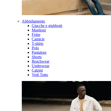
Abbigliamento
Giacche e giubbotti
Maglioni
Felpe
Camicie
T-shirts
Polo
Pantaloni
Shorts
Beachwear
Underwear
Calzini
Vedi Tutto