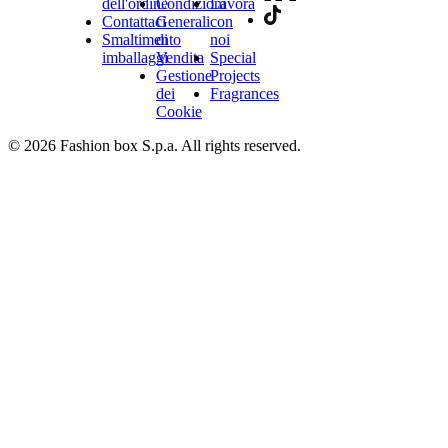
dell'ordine
Condizioni
Lavora
Contattaci
Generali
con
Smaltimento
di
noi
imballaggi
Vendita
Special
Gestione
Projects
dei
Fragrances
Cookie
© 2026 Fashion box S.p.a. All rights reserved.