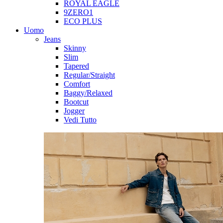
ROYAL EAGLE
9ZERO1
ECO PLUS
Uomo
Jeans
Skinny
Slim
Tapered
Regular/Straight
Comfort
Baggy/Relaxed
Bootcut
Jogger
Vedi Tutto