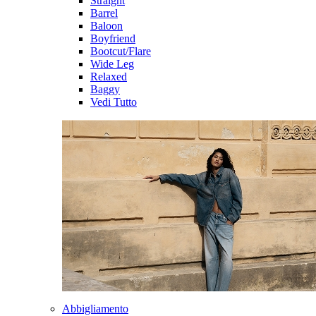
Straight
Barrel
Baloon
Boyfriend
Bootcut/Flare
Wide Leg
Relaxed
Baggy
Vedi Tutto
Abbigliamento