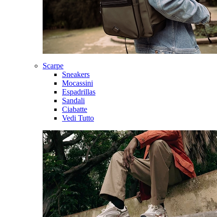
Scarpe
Sneakers
Mocassini
Espadrillas
Sandali
Ciabatte
Vedi Tutto