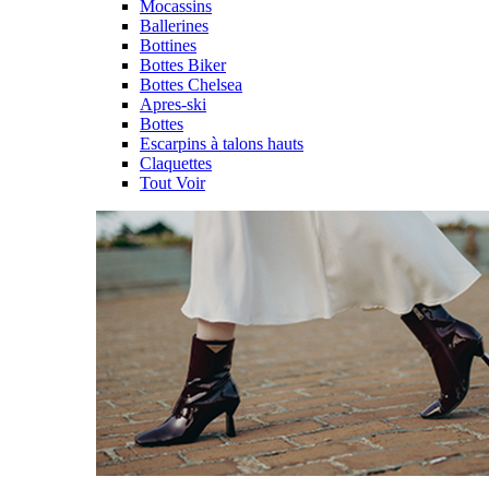
Mocassins
Ballerines
Bottines
Bottes Biker
Bottes Chelsea
Apres-ski
Bottes
Escarpins à talons hauts
Claquettes
Tout Voir