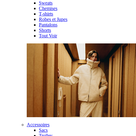
Sweats
Chemises
T-shirts
Robes et Jupes
Pantalons
Shorts
Tout Voir
Accessoires
Sacs
Trolley