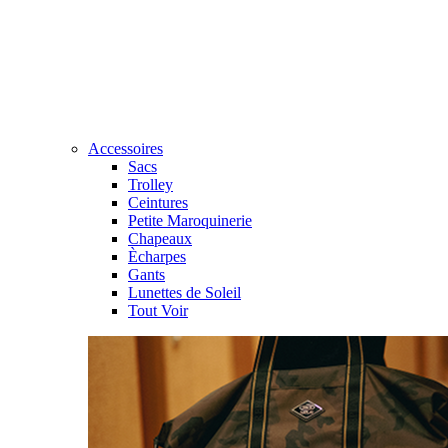
Accessoires
Sacs
Trolley
Ceintures
Petite Maroquinerie
Chapeaux
Ècharpes
Gants
Lunettes de Soleil
Tout Voir