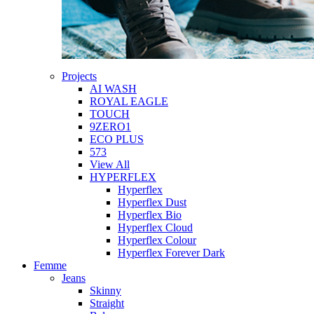
Projects
AI WASH
ROYAL EAGLE
TOUCH
9ZERO1
ECO PLUS
573
View All
HYPERFLEX
Hyperflex
Hyperflex Dust
Hyperflex Bio
Hyperflex Cloud
Hyperflex Colour
Hyperflex Forever Dark
Femme
Jeans
Skinny
Straight