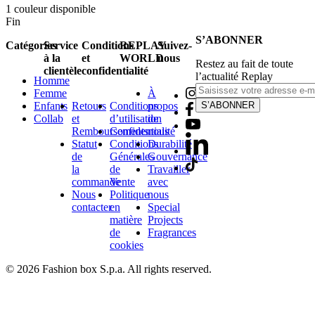
1
couleur disponible
Fin
S’ABONNER
Catégories
Service
Conditions
REPLAY
Suivez-
à la
et
WORLD
nous
Restez au fait de toute
clientèle
confidentialité
l’actualité Replay
Homme
Femme
À
Enfants
Retours
Conditions
propos
S’ABONNER
Collab
et
d’utilisation
de
Remboursements
Confidentialité
nous
Statut
Conditions
Durabilité
de
Générales
Gouvernance
la
de
Travailler
commande
Vente
avec
Nous
Politique
nous
contacter
en
Special
matière
Projects
de
Fragrances
cookies
© 2026 Fashion box S.p.a. All rights reserved.