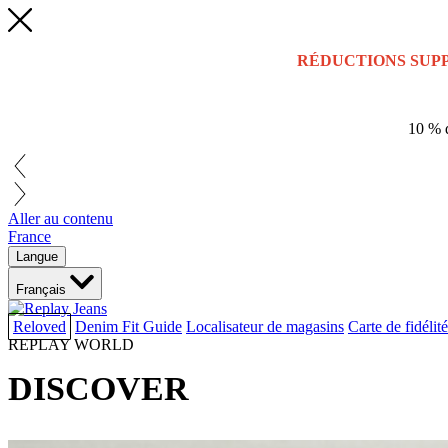
RÉDUCTIONS SUP
10 % d
Aller au contenu
France
Langue
Français
Reloved
Denim Fit Guide
Localisateur de magasins
Carte de fidélité
REPLAY WORLD
DISCOVER