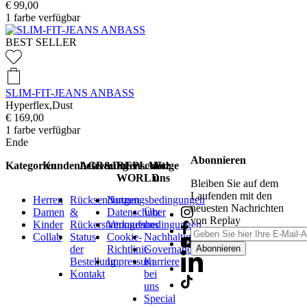
€ 99,00
1
farbe verfügbar
BEST SELLER
SLIM-FIT-JEANS ANBASS
Hyperflex,Dust
€ 169,00
1
farbe verfügbar
Ende
Abonnieren
Kategorien
Kundenbetreuung
AGB&Datenschutz
REPLAY
Folge
WORLD
uns
Bleiben Sie auf dem
Laufenden mit den
Herren
Rücksendungen
Nutzungsbedingungen
neuesten Nachrichten
Damen
&
Datenschutz
Über
von Replay
Kinder
Rückerstattungen
Verkaufsbedingungen
uns
Collab
Status
Cookie-
Nachhaltigkeit
der
Richtlinie
Governance
Abonnieren
Bestellung
Impressum
Karriere
Kontakt
bei
uns
Special