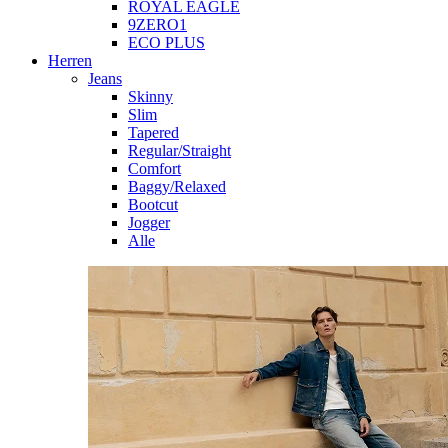
ROYAL EAGLE
9ZERO1
ECO PLUS
Herren
Jeans
Skinny
Slim
Tapered
Regular/Straight
Comfort
Baggy/Relaxed
Bootcut
Jogger
Alle