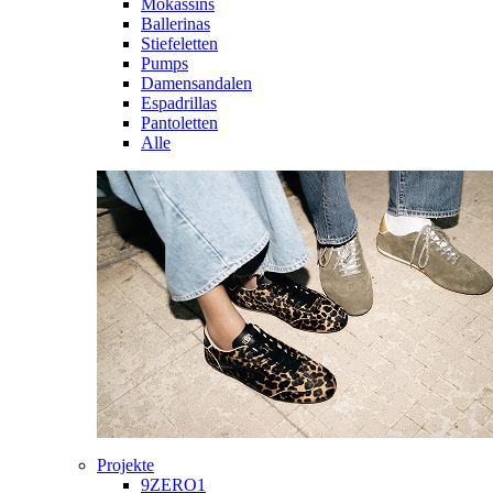
Mokassins
Ballerinas
Stiefeletten
Pumps
Damensandalen
Espadrillas
Pantoletten
Alle
Projekte
9ZERO1