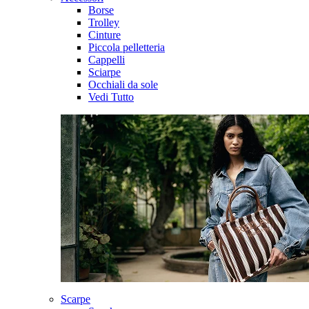
Borse
Trolley
Cinture
Piccola pelletteria
Cappelli
Sciarpe
Occhiali da sole
Vedi Tutto
Scarpe