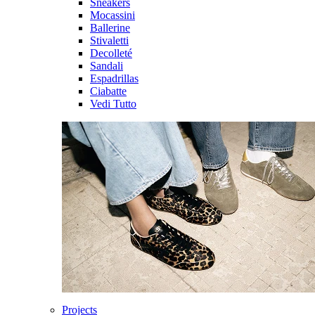
Sneakers
Mocassini
Ballerine
Stivaletti
Decolleté
Sandali
Espadrillas
Ciabatte
Vedi Tutto
Projects