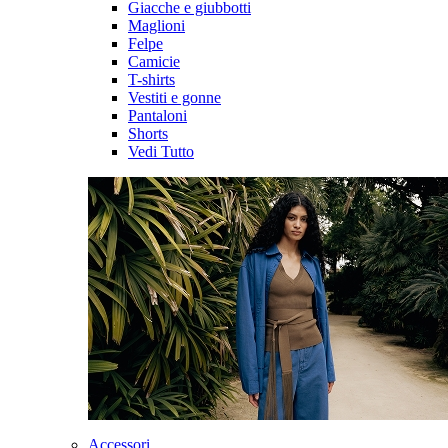
Giacche e giubbotti
Maglioni
Felpe
Camicie
T-shirts
Vestiti e gonne
Pantaloni
Shorts
Vedi Tutto
Accessori