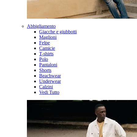
Abbigliamento
Giacche e giubbotti
Maglioni
Felpe
Camicie
T-shirts
Polo
Pantaloni
Shorts
Beachwear
Underwear
Calzini
Vedi Tutto