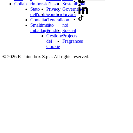
Collab
rimborsi
d’Uso
Sostenibilità
Stato
Privacy
Governance
dell'ordine
Condizioni
Lavora
Contattaci
Generali
con
Smaltimento
di
noi
imballaggi
Vendita
Special
Gestione
Projects
dei
Fragrances
Cookie
© 2026 Fashion box S.p.a. All rights reserved.