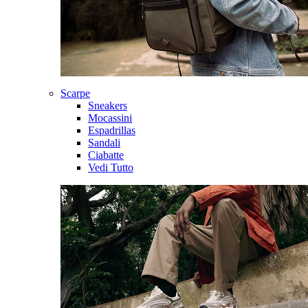
Scarpe
Sneakers
Mocassini
Espadrillas
Sandali
Ciabatte
Vedi Tutto