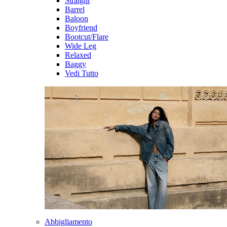
Straight
Barrel
Baloon
Boyfriend
Bootcut/Flare
Wide Leg
Relaxed
Baggy
Vedi Tutto
Abbigliamento