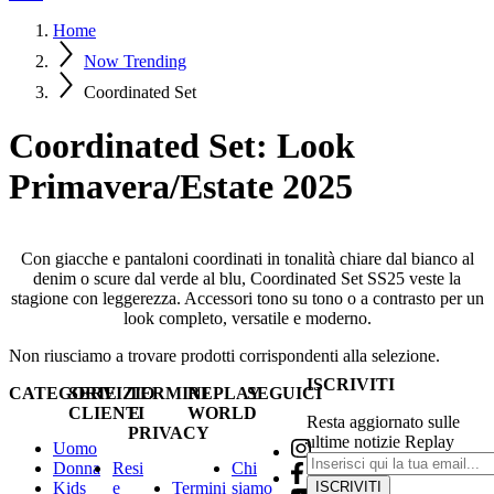
Home
Now Trending
Coordinated Set
Coordinated Set: Look
Primavera/Estate 2025
Con giacche e pantaloni coordinati in tonalità chiare dal bianco al
denim o scure dal verde al blu, Coordinated Set SS25 veste la
stagione con leggerezza. Accessori tono su tono o a contrasto per un
look completo, versatile e moderno.
Non riusciamo a trovare prodotti corrispondenti alla selezione.
ISCRIVITI
CATEGORIE
SERVIZIO
TERMINI
REPLAY
SEGUICI
CLIENTI
E
WORLD
Resta aggiornato sulle
PRIVACY
ultime notizie Replay
Uomo
Donna
Resi
Chi
Kids
e
Termini
siamo
ISCRIVITI