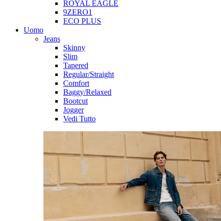
ROYAL EAGLE
9ZERO1
ECO PLUS
Uomo
Jeans
Skinny
Slim
Tapered
Regular/Straight
Comfort
Baggy/Relaxed
Bootcut
Jogger
Vedi Tutto