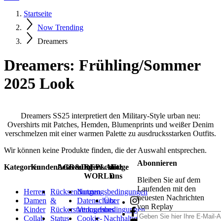
Startseite
Now Trending
Dreamers
Dreamers: Frühling/Sommer
2025 Look
Dreamers SS25 interpretiert den Military-Style urban neu:
Overshirts mit Patches, Hemden, Blumenprints und weißer Denim
verschmelzen mit einer warmen Palette zu ausdrucksstarken Outfits.
Wir können keine Produkte finden, die der Auswahl entsprechen.
Abonnieren
Kategorien
Kundenbetreuung
AGB&Datenschutz
REPLAY
Folge
WORLD
uns
Bleiben Sie auf dem
Laufenden mit den
Herren
Rücksendungen
Nutzungsbedingungen
neuesten Nachrichten
Damen
&
Datenschutz
Über
von Replay
Kinder
Rückerstattungen
Verkaufsbedingungen
uns
Collab
Status
Cookie-
Nachhaltigkeit