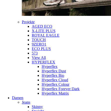
Projekte
AGED ECO
X-LITE PLUS
ROYAL EAGLE
TOUCH
9ZERO1
ECO PLUS
573
View All
HYPERFLEX
Hyperflex
Hyperflex Dust
Hyperflex Bio
Hyperflex Cloud
Hyperflex Colour
Hyperflex Forever Dark
Hyperflex Matrix
Damen
Jeans
Skinny