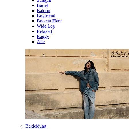
Straight
Barrel
Baloon
Boyfriend
Bootcut/Flare
Wide Leg
Relaxed
Baggy
Alle
Bekleidung