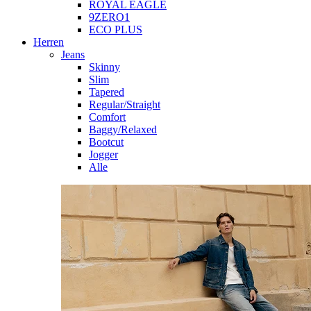
ROYAL EAGLE
9ZERO1
ECO PLUS
Herren
Jeans
Skinny
Slim
Tapered
Regular/Straight
Comfort
Baggy/Relaxed
Bootcut
Jogger
Alle