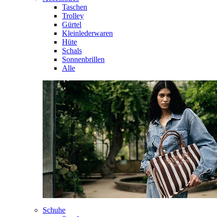
Taschen
Trolley
Gürtel
Kleinlederwaren
Hüte
Schals
Sonnenbrillen
Alle
Schuhe