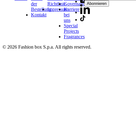
der
Richtlinie
Governance
Abonnieren
Bestellung
Impressum
Karriere
Kontakt
bei
uns
Special
Projects
Fragrances
© 2026 Fashion box S.p.a. All rights reserved.