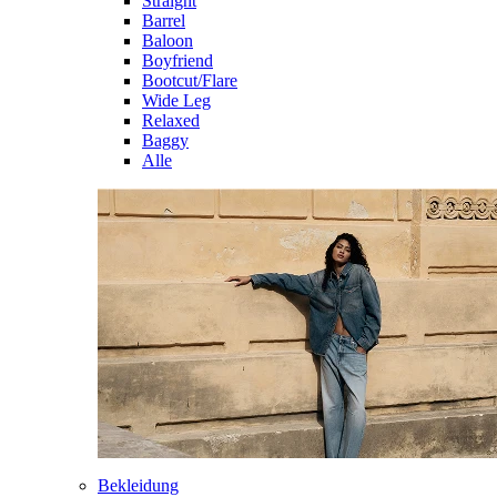
Straight
Barrel
Baloon
Boyfriend
Bootcut/Flare
Wide Leg
Relaxed
Baggy
Alle
Bekleidung