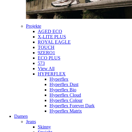
Projekte
AGED ECO
X-LITE PLUS
ROYAL EAGLE
TOUCH
9ZERO1
ECO PLUS
573
View All
HYPERFLEX
Hyperflex
Hyperflex Dust
Hyperflex Bio
Hyperflex Cloud
Hyperflex Colour
Hyperflex Forever Dark
Hyperflex Matrix
Damen
Jeans
Skinny