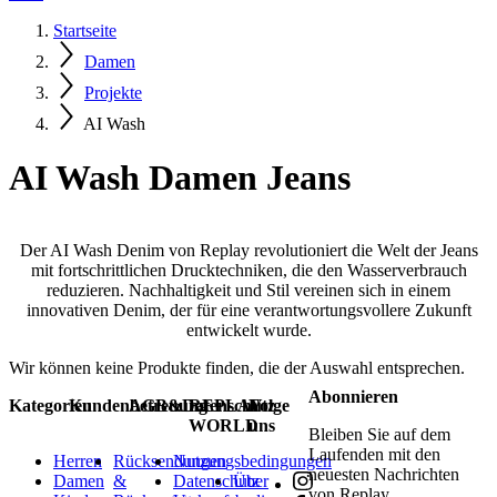
Startseite
Damen
Projekte
AI Wash
AI Wash Damen Jeans
Der AI Wash Denim von Replay revolutioniert die Welt der Jeans
mit fortschrittlichen Drucktechniken, die den Wasserverbrauch
reduzieren. Nachhaltigkeit und Stil vereinen sich in einem
innovativen Denim, der für eine verantwortungsvollere Zukunft
entwickelt wurde.
Wir können keine Produkte finden, die der Auswahl entsprechen.
Abonnieren
Kategorien
Kundenbetreuung
AGB&Datenschutz
REPLAY
Folge
WORLD
uns
Bleiben Sie auf dem
Laufenden mit den
Herren
Rücksendungen
Nutzungsbedingungen
neuesten Nachrichten
Damen
&
Datenschutz
Über
von Replay