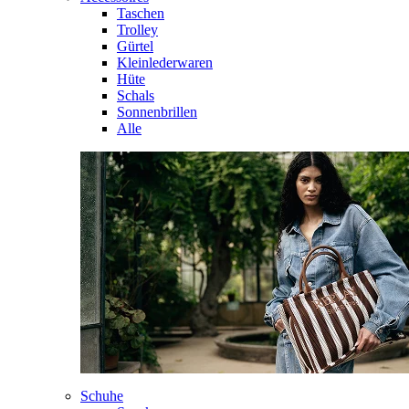
Taschen
Trolley
Gürtel
Kleinlederwaren
Hüte
Schals
Sonnenbrillen
Alle
Schuhe