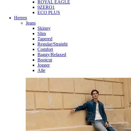
ROYAL EAGLE
9ZERO1
ECO PLUS
Herren
Jeans
Skinny
Slim
Tapered
Regular/Straight
Comfort
Baggy/Relaxed
Bootcut
Jogger
Alle