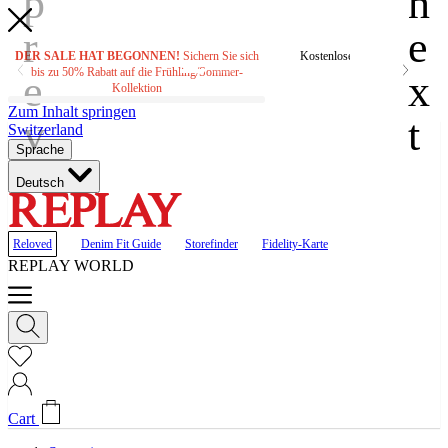
DER SALE HAT BEGONNEN!
Sichern Sie sich
Kostenloser Versand bei Beste
bis zu 50% Rabatt auf die Frühling/Sommer-
CHF160.00
Kollektion
Zum Inhalt springen
Switzerland
Sprache
Deutsch
Reloved
Denim Fit Guide
Storefinder
Fidelity-Karte
REPLAY WORLD
Cart