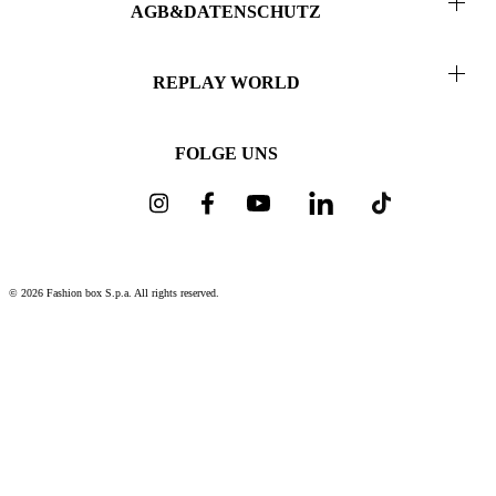
AGB&DATENSCHUTZ
Status der Bestellung
Collab
Nutzungsbedingungen
Kontakt
REPLAY WORLD
Datenschutz
Über uns
Verkaufsbedingungen
FOLGE UNS
Nachhaltigkeit
Cookie-Richtlinie
Governance
Impressum
Karriere bei uns
Special Projects
© 2026 Fashion box S.p.a. All rights reserved.
Fragrances