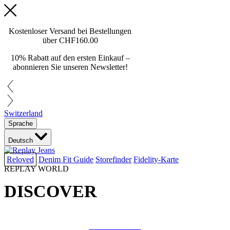
Kostenloser Versand bei Bestellungen
über
CHF160.00
10% Rabatt auf den ersten Einkauf –
abonnieren Sie unseren Newsletter!
Switzerland
Sprache
Deutsch
Reloved
Denim Fit Guide
Storefinder
Fidelity-Karte
REPLAY WORLD
DISCOVER
COLLAB