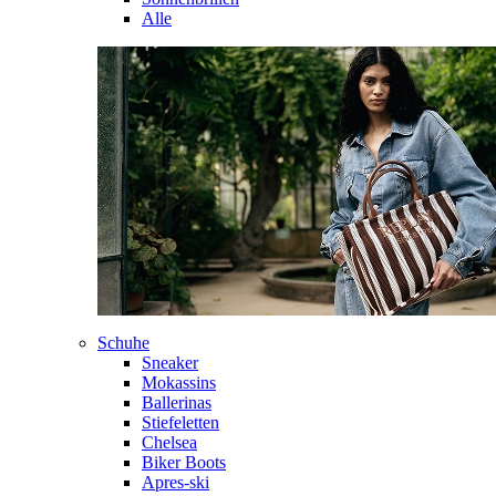
Alle
Schuhe
Sneaker
Mokassins
Ballerinas
Stiefeletten
Chelsea
Biker Boots
Apres-ski