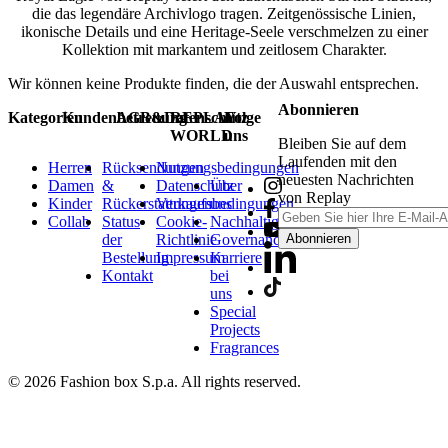
die das legendäre Archivlogo tragen. Zeitgenössische Linien,
ikonische Details und eine Heritage-Seele verschmelzen zu einer
Kollektion mit markantem und zeitlosem Charakter.
Wir können keine Produkte finden, die der Auswahl entsprechen.
Abonnieren
Kategorien
Kundenbetreuung
AGB&Datenschutz
REPLAY
Folge
WORLD
uns
Bleiben Sie auf dem
Laufenden mit den
Herren
Rücksendungen
Nutzungsbedingungen
neuesten Nachrichten
Damen
&
Datenschutz
Über
von Replay
Kinder
Rückerstattungen
Verkaufsbedingungen
uns
Collab
Status
Cookie-
Nachhaltigkeit
der
Richtlinie
Governance
Abonnieren
Bestellung
Impressum
Karriere
Kontakt
bei
uns
Special
Projects
Fragrances
© 2026 Fashion box S.p.a. All rights reserved.