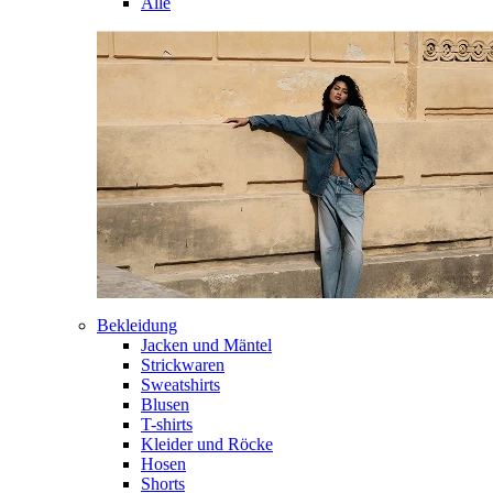
Alle
Bekleidung
Jacken und Mäntel
Strickwaren
Sweatshirts
Blusen
T-shirts
Kleider und Röcke
Hosen
Shorts