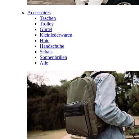
Accessoires
Taschen
Trolley
Gürtel
Kleinlederwaren
Hüte
Handschuhe
Schals
Sonnenbrillen
Alle