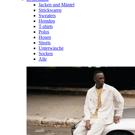
Jacken und Mäntel
Strickwaren
Sweaters
Hemden
T-shirts
Polos
Hosen
Shorts
Unterwäsche
Socken
Alle