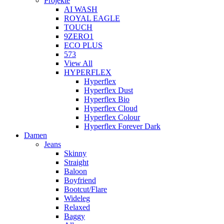
Projekte
AI WASH
ROYAL EAGLE
TOUCH
9ZERO1
ECO PLUS
573
View All
HYPERFLEX
Hyperflex
Hyperflex Dust
Hyperflex Bio
Hyperflex Cloud
Hyperflex Colour
Hyperflex Forever Dark
Damen
Jeans
Skinny
Straight
Baloon
Boyfriend
Bootcut/Flare
Wideleg
Relaxed
Baggy