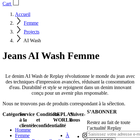
Cart
Accueil
Femme
Projects
AI Wash
Jeans AI Wash Femme
Le denim AI Wash de Replay révolutionne le monde du jean avec
des techniques d'impression avancées, réduisant la consommation
d'eau. Durabilité et style se rejoignent dans un denim innovant
conçu pour un avenir plus responsable.
Nous ne trouvons pas de produits correspondant à la sélection.
S’ABONNER
Catégories
Service
Conditions
REPLAY
Suivez-
à la
et
WORLD
nous
Restez au fait de toute
clientèle
confidentialité
l’actualité Replay
Homme
Femme
À