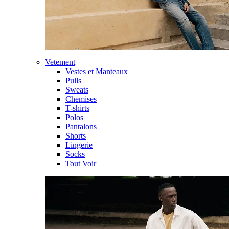
Vetement
Vestes et Manteaux
Pulls
Sweats
Chemises
T-shirts
Polos
Pantalons
Shorts
Lingerie
Socks
Tout Voir