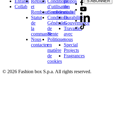
Enfants
Retours
Conditions
propos
S’ABONNER
Collab
et
d’utilisation
de
Remboursements
Confidentialité
nous
Statut
Conditions
Durabilité
de
Générales
Gouvernance
la
de
Travailler
commande
Vente
avec
Nous
Politique
nous
contacter
en
Special
matière
Projects
de
Fragrances
cookies
© 2026 Fashion box S.p.a. All rights reserved.