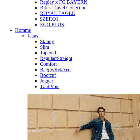
Replay x FC BAYERN
Bric's Travel Collection
ROYAL EAGLE
9ZERO1
ECO PLUS
Homme
Jeans
Skinny
Slim
Tapered
Regular/Straight
Comfort
Baggy/Relaxed
Bootcut
Jogger
Tout Voir