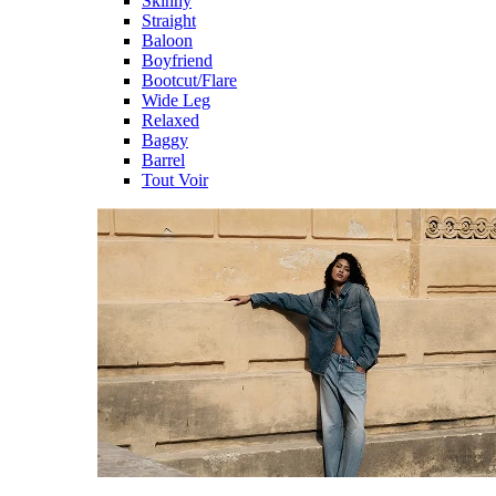
Skinny
Straight
Baloon
Boyfriend
Bootcut/Flare
Wide Leg
Relaxed
Baggy
Barrel
Tout Voir