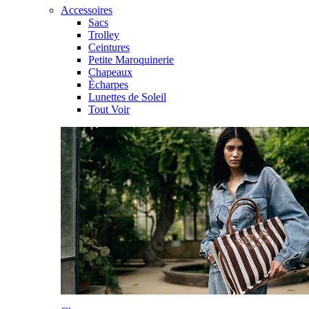
Accessoires
Sacs
Trolley
Ceintures
Petite Maroquinerie
Chapeaux
Ècharpes
Lunettes de Soleil
Tout Voir